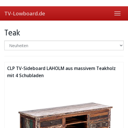
Skip
to
TV-Lowboard.de
main
Toggl
content
navig
Teak
CLP TV-Sideboard LAHOLM aus massivem Teakholz
mit 4 Schubladen