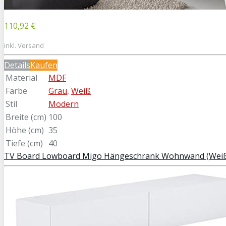
110,92 €
inkl. Versand
Details
Kaufen
Material
MDF
Farbe
Grau
,
Weiß
Stil
Modern
Breite (cm)
100
Höhe (cm)
35
Tiefe (cm)
40
TV Board Lowboard Migo Hängeschrank Wohnwand (Weiß 