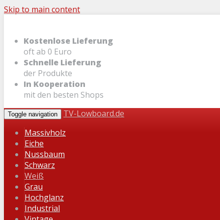
Skip to main content
Kostenlose Lieferung
oft ab 0 Euro
Schnelle Lieferung
der Produkte
In Kooperation
mit den besten Shops
TV-Lowboard.de
Toggle navigation
Massivholz
Eiche
Nussbaum
Schwarz
Weiß
Grau
Hochglanz
Industrial
Vintage