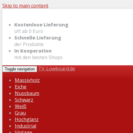
Skip to main content
Kostenlose Lieferung
oft ab 0 Euro
Schnelle Lieferung
der Produkte
In Kooperation
mit den besten Shops
TV-Lowboard.de
Toggle navigation
Massivholz
Eiche
Nussbaum
Schwarz
Weiß
Grau
Hochglanz
Industrial
Vintage