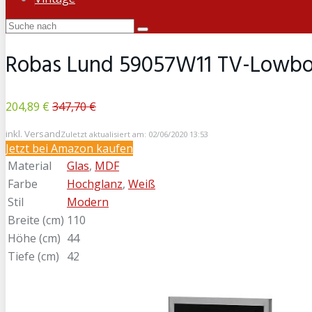
Robas Lund 59057W11 TV-Lowboar
204,89 €
347,70 €
inkl. Versand
Zuletzt aktualisiert am: 02/06/2020 13:53
Jetzt bei Amazon kaufen
Material
Glas
,
MDF
Farbe
Hochglanz
,
Weiß
Stil
Modern
Breite (cm)
110
Höhe (cm)
44
Tiefe (cm)
42